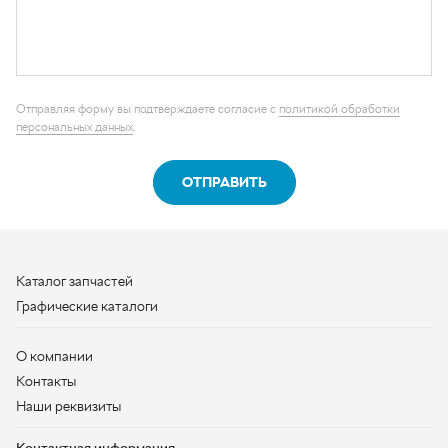
ОТПРАВИТЬ
Каталог запчастей
Графические каталоги
О компании
Контакты
Наши реквизиты
Контактная информация
+7 (950) 730-92-10
uralavtozap@yandex.ru
г. Миасс
,
Тургоякское шоссе, д. 11/63
Полная контактная информация