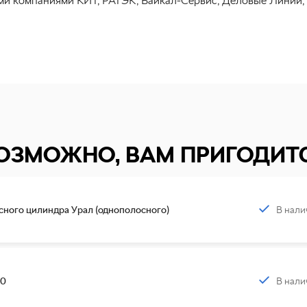
ми компаниями КИТ, РАТЭК, Байкал-Сервис, Деловые Линии,
ОЗМОЖНО, ВАМ ПРИГОДИТ
В нали
сного цилиндра Урал (однополосного)
В нали
10