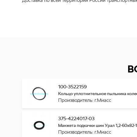
Доставка по всей территории России транспортны
В
100-3522159
Кольцо уплотнительное пыльника коле
Производитель: г.Миасс
375-4224017-03
Манжета подкачки шин Урал 1,2-60х82-
Производитель: г.Миасс