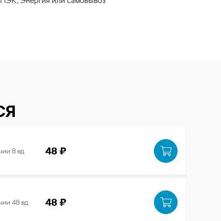
 ПЭК, Энергия или самовывоз
СЯ
48 ₽
чии 8 ед
48 ₽
чии 48 ед