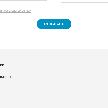
ОТПРАВИТЬ
нии
ы
квизиты