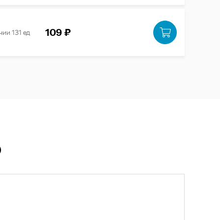
109 ₽
чии 131 ед
Ю