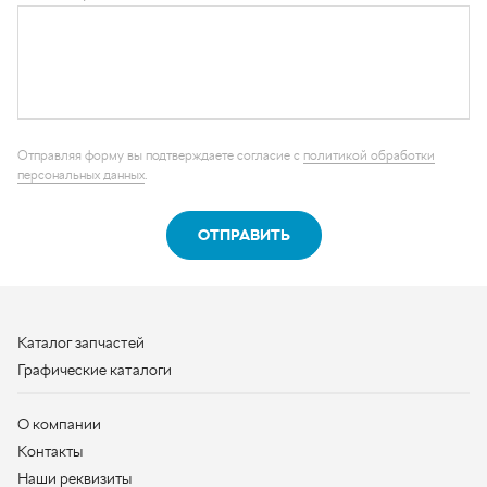
персональных данных
.
ОТПРАВИТЬ
Каталог запчастей
Графические каталоги
О компании
Контакты
Наши реквизиты
Контактная информация
+7 (950) 730-92-10
uralavtozap@yandex.ru
г. Миасс
,
Тургоякское шоссе, д. 11/63
Полная контактная информация