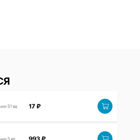
СЯ
17 ₽
чии 51 ед
993 ₽
чии 5 ед