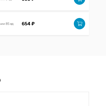
654 ₽
чии 85 ед
Ю