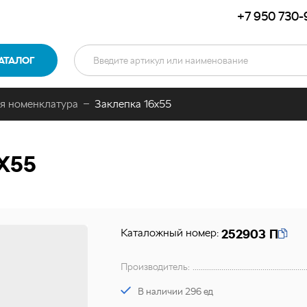
+7 950 730-
АТАЛОГ
я номенклатура
Заклепка 16х55
Х55
Каталожный номер:
252903 П
Производитель:
В наличии 296 ед