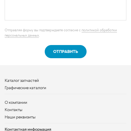
ОТПРАВИТЬ
Каталог запчастей
Графические каталоги
О компании
Контакты
Наши реквизиты
Контактная информация
+7 (950) 730-92-10
uralavtozap@yandex.ru
г. Миасс
,
Тургоякское шоссе, д. 11/63
Полная контактная информация