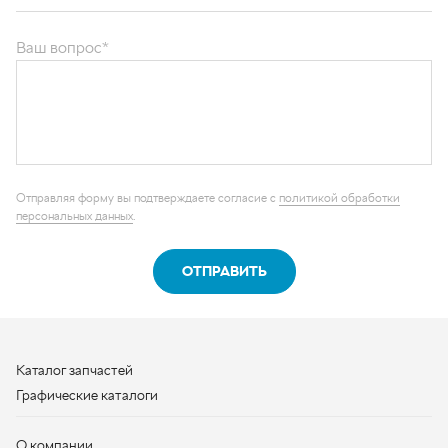
Отправляя форму вы подтверждаете согласие с
политикой обработки
персональных данных
.
ОТПРАВИТЬ
Каталог запчастей
Графические каталоги
О компании
Контакты
Наши реквизиты
Контактная информация
+7 (950) 730-92-10
uralavtozap@yandex.ru