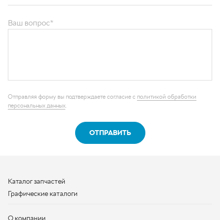
Отправляя форму вы подтверждаете согласие с
политикой обработки
персональных данных
.
ОТПРАВИТЬ
Каталог запчастей
Графические каталоги
О компании
Контакты
Наши реквизиты
Контактная информация
+7 (950) 730-92-10
uralavtozap@yandex.ru