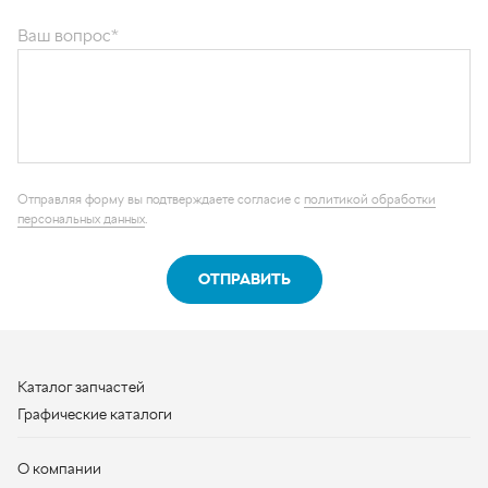
Отправляя форму вы подтверждаете согласие с
политикой обработки
персональных данных
.
ОТПРАВИТЬ
Каталог запчастей
Графические каталоги
О компании
Контакты
Наши реквизиты
Контактная информация
+7 (950) 730-92-10
uralavtozap@yandex.ru