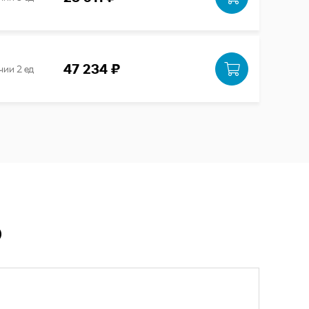
47 234 ₽
чии 2 ед
Ю