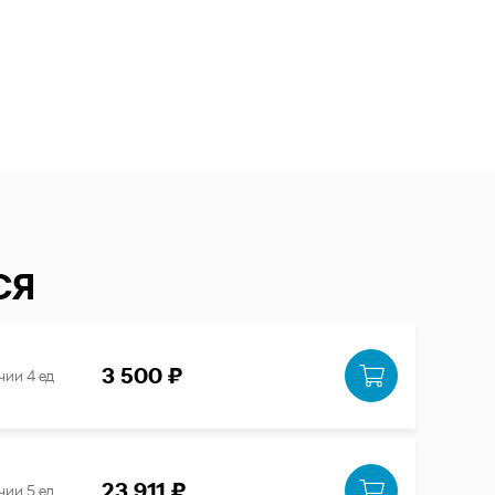
СЯ
3 500 ₽
чии 4 ед
23 911 ₽
чии 5 ед