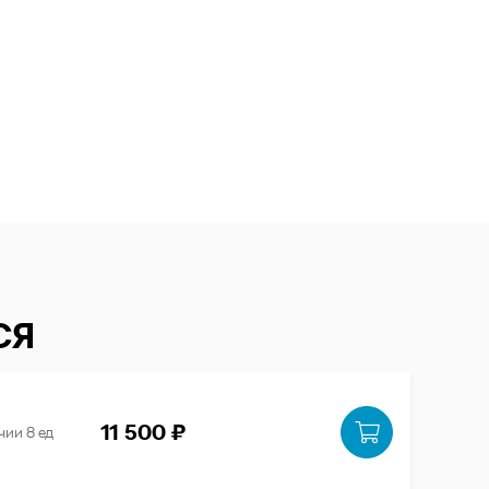
СЯ
11 500 ₽
чии 8 ед