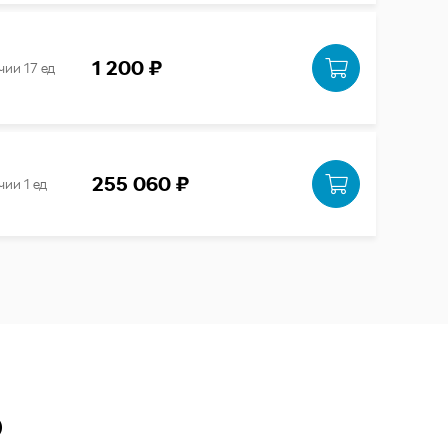
1 200 ₽
чии 17 ед
255 060 ₽
чии 1 ед
Ю