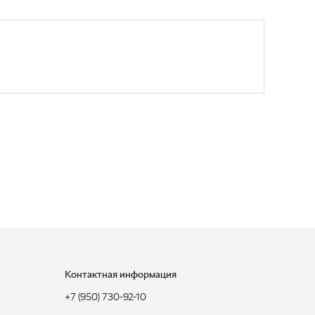
Контактная информация
+7 (950) 730-92-10
uralavtozap@yandex.ru
г. Миасс
,
Тургоякское шоссе, д. 11/63
Полная контактная информация