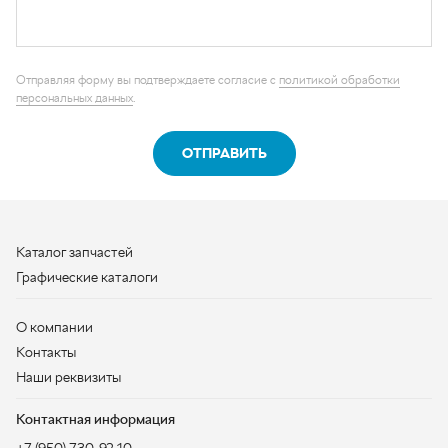
Каталог запчастей
Графические каталоги
О компании
Контакты
Наши реквизиты
Контактная информация
+7 (950) 730-92-10
uralavtozap@yandex.ru
г. Миасс
,
Тургоякское шоссе, д. 11/63
Полная контактная информация