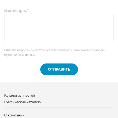
Отправляя форму вы подтверждаете согласие с
политикой обработки
персональных данных
.
ОТПРАВИТЬ
Каталог запчастей
Графические каталоги
О компании
Контакты
Наши реквизиты
Контактная информация
+7 (950) 730-92-10
uralavtozap@yandex.ru