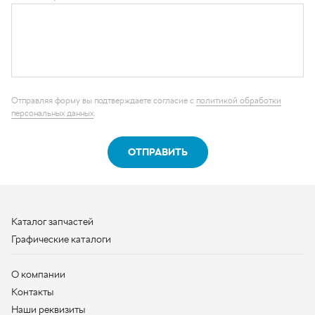
персональных данных
.
ОТПРАВИТЬ
Каталог запчастей
Графические каталоги
О компании
Контакты
Наши реквизиты
Контактная информация
+7 (950) 730-92-10
uralavtozap@yandex.ru
г. Миасс
,
Тургоякское шоссе, д. 11/63
Полная контактная информация