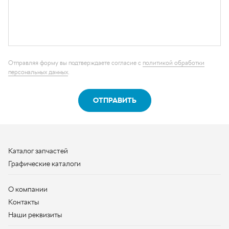
ОТПРАВИТЬ
Каталог запчастей
Графические каталоги
О компании
Контакты
Наши реквизиты
Контактная информация
+7 (950) 730-92-10
uralavtozap@yandex.ru
г. Миасс
,
Тургоякское шоссе, д. 11/63
Полная контактная информация