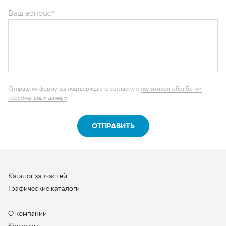
Отправляя форму вы подтверждаете согласие с
политикой обработки
персональных данных
.
ОТПРАВИТЬ
Каталог запчастей
Графические каталоги
О компании
Контакты
Наши реквизиты
Контактная информация
+7 (950) 730-92-10
uralavtozap@yandex.ru
г. Миасс
,
Тургоякское шоссе, д. 11/63