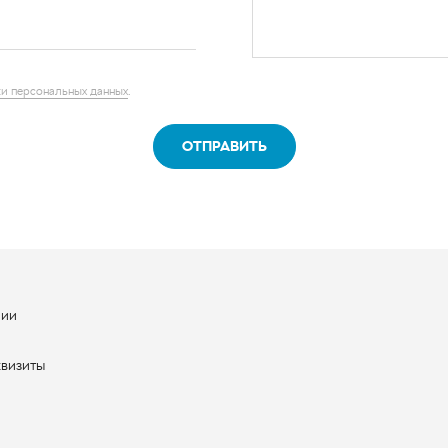
ОТПРАВИТЬ
нии
ы
квизиты