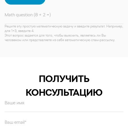
Math question (8 + 2 =)
Решите эту простую математическую задачу и введите результат. Например,
для 1+3, введите 4.
Этот вопрос задается для того, чтобы выяснить, являетесь ли Вы
человеком или представляете из себя автоматическую спам-рассылку.
ПОЛУЧИТЬ
КОНСУЛЬТАЦИЮ
Ваше имя
Ваш email*
Ваш вопрос*
Отправляя форму вы подтверждаете согласие с
политикой обработки
персональных данных
.