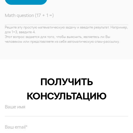
Math question (17 + 1 =)
Решите эту простую математическую задачу и введите результат. Например,
для 1+3, введите 4.
Этот вопрос задается для того, чтобы выяснить, являетесь ли Вы
человеком или представляете из себя автоматическую спам-рассылку.
ПОЛУЧИТЬ
КОНСУЛЬТАЦИЮ
Ваше имя
Ваш email*
Ваш вопрос*
Отправляя форму вы подтверждаете согласие с
политикой обработки
персональных данных
.