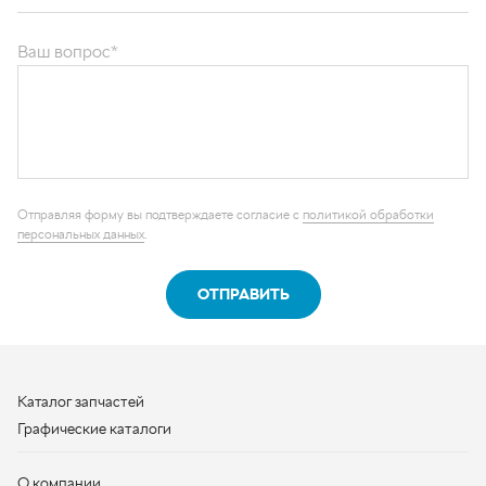
ОТПРАВИТЬ
Каталог запчастей
Графические каталоги
О компании
Контакты
Наши реквизиты
Контактная информация
+7 (950) 730-92-10
uralavtozap@yandex.ru
г. Миасс
,
Тургоякское шоссе, д. 11/63
Полная контактная информация