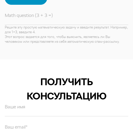
Math question (3 + 3 =)
Решите эту простую математическую задачу и введите результат. Например,
для 1+3, введите 4.
Этот вопрос задается для того, чтобы выяснить, являетесь ли Вы
человеком или представляете из себя автоматическую спам-рассылку.
ПОЛУЧИТЬ
КОНСУЛЬТАЦИЮ
Ваше имя
Ваш email*
Ваш вопрос*
Отправляя форму вы подтверждаете согласие с
политикой обработки
персональных данных
.