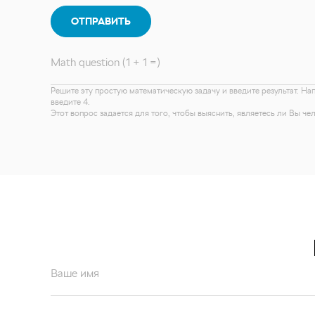
ОТПРАВИТЬ
Math question (1 + 1 =)
Решите эту простую математическую задачу и введите результат. На
введите 4.
Этот вопрос задается для того, чтобы выяснить, являетесь ли Вы ч
Ваше имя
Ваш email*
Отправляя форму вы подтверждаете согласие с
политикой обработк