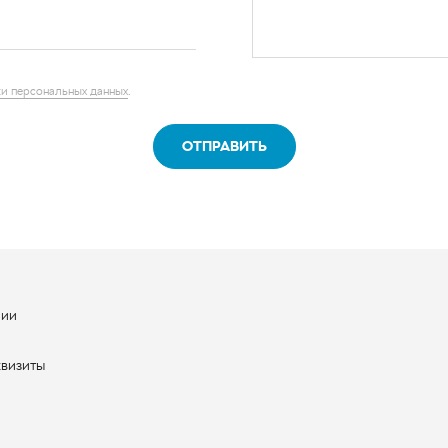
ОТПРАВИТЬ
нии
ы
квизиты