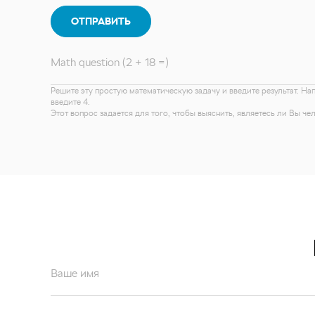
ОТПРАВИТЬ
Math question (2 + 18 =)
Решите эту простую математическую задачу и введите результат. На
введите 4.
Этот вопрос задается для того, чтобы выяснить, являетесь ли Вы ч
Ваше имя
Ваш email*
Отправляя форму вы подтверждаете согласие с
политикой обработк