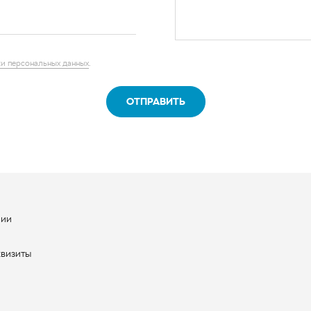
ОТПРАВИТЬ
нии
ы
квизиты