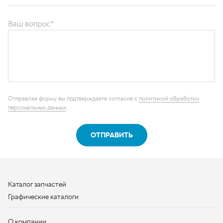
ОТПРАВИТЬ
Каталог запчастей
Графические каталоги
О компании
Контакты
Наши реквизиты
Контактная информация
+7 (950) 730-92-10
uralavtozap@yandex.ru
г. Миасс
,
Тургоякское шоссе, д. 11/63
Полная контактная информация