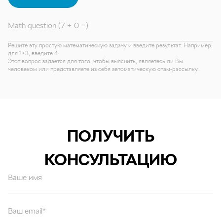
Math question (7 + 0 =)
Решите эту простую математическую задачу и введите результат. Например,
для 1+3, введите 4.
Этот вопрос задается для того, чтобы выяснить, являетесь ли Вы
человеком или представляете из себя автоматическую спам-рассылку.
ПОЛУЧИТЬ
КОНСУЛЬТАЦИЮ
Ваше имя
Ваш email*
Ваш вопрос*
Отправляя форму вы подтверждаете согласие с
политикой обработки
персональных данных
.