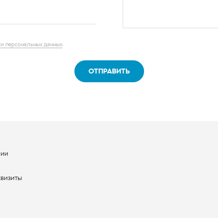
ОТПРАВИТЬ
нии
ы
квизиты