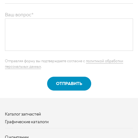
ОТПРАВИТЬ
Каталог запчастей
Графические каталоги
О компании
Контакты
Наши реквизиты
Контактная информация
+7 (950) 730-92-10
uralavtozap@yandex.ru
г. Миасс
,
Тургоякское шоссе, д. 11/63
Полная контактная информация