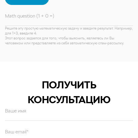
Math question (1 + 0 =)
Решите эту простую математическую задачу и введите результат. Например,
для 1+3, введите 4.
Этот вопрос задается для того, чтобы выяснить, являетесь ли Вы
человеком или представляете из себя автоматическую спам-рассылку.
ПОЛУЧИТЬ
КОНСУЛЬТАЦИЮ
Ваше имя
Ваш email*
Ваш вопрос*
Отправляя форму вы подтверждаете согласие с
политикой обработки
персональных данных
.