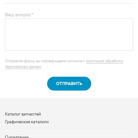
ОТПРАВИТЬ
Каталог запчастей
Графические каталоги
О компании
Контакты
Наши реквизиты
Контактная информация
+7 (950) 730-92-10
uralavtozap@yandex.ru
г. Миасс
,
Тургоякское шоссе, д. 11/63
Полная контактная информация