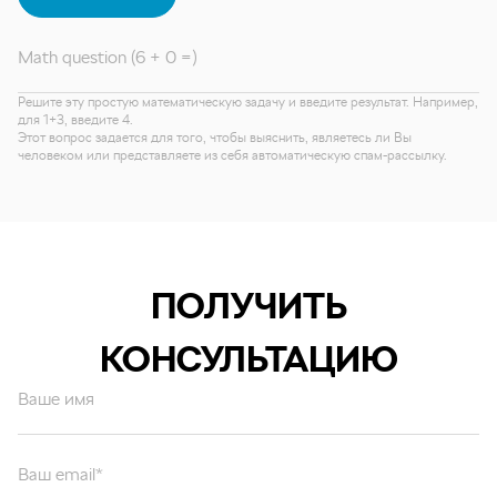
Math question (6 + 0 =)
Решите эту простую математическую задачу и введите результат. Например,
для 1+3, введите 4.
Этот вопрос задается для того, чтобы выяснить, являетесь ли Вы
человеком или представляете из себя автоматическую спам-рассылку.
ПОЛУЧИТЬ
КОНСУЛЬТАЦИЮ
Ваше имя
Ваш email*
Ваш вопрос*
Отправляя форму вы подтверждаете согласие с
политикой обработки
персональных данных
.