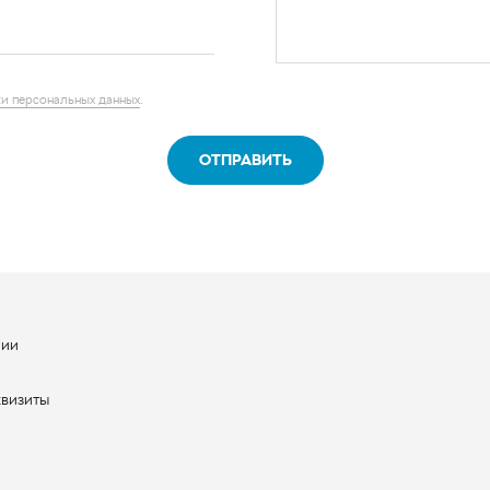
ОТПРАВИТЬ
нии
ы
квизиты