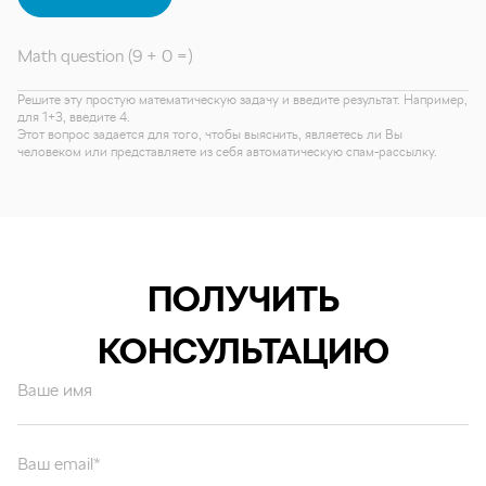
Math question (9 + 0 =)
Решите эту простую математическую задачу и введите результат. Например,
для 1+3, введите 4.
Этот вопрос задается для того, чтобы выяснить, являетесь ли Вы
человеком или представляете из себя автоматическую спам-рассылку.
ПОЛУЧИТЬ
КОНСУЛЬТАЦИЮ
Ваше имя
Ваш email*
Ваш вопрос*
Отправляя форму вы подтверждаете согласие с
политикой обработки
персональных данных
.