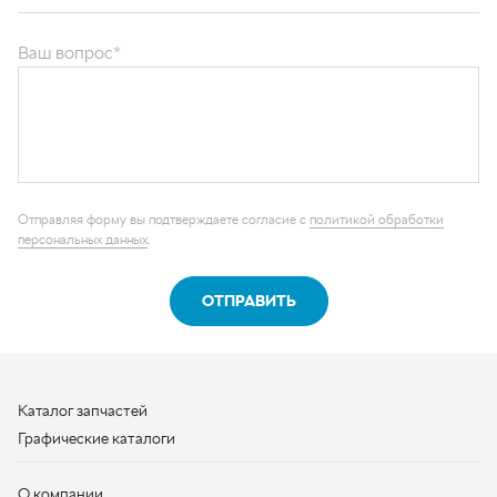
ОТПРАВИТЬ
Каталог запчастей
Графические каталоги
О компании
Контакты
Наши реквизиты
Контактная информация
+7 (950) 730-92-10
uralavtozap@yandex.ru
г. Миасс
,
Тургоякское шоссе, д. 11/63
Полная контактная информация