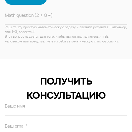
Math question (2 + 8 =)
Решите эту простую математическую задачу и введите результат. Например,
для 1+3, введите 4.
Этот вопрос задается для того, чтобы выяснить, являетесь ли Вы
человеком или представляете из себя автоматическую спам-рассылку.
ПОЛУЧИТЬ
КОНСУЛЬТАЦИЮ
Ваше имя
Ваш email*
Ваш вопрос*
Отправляя форму вы подтверждаете согласие с
политикой обработки
персональных данных
.