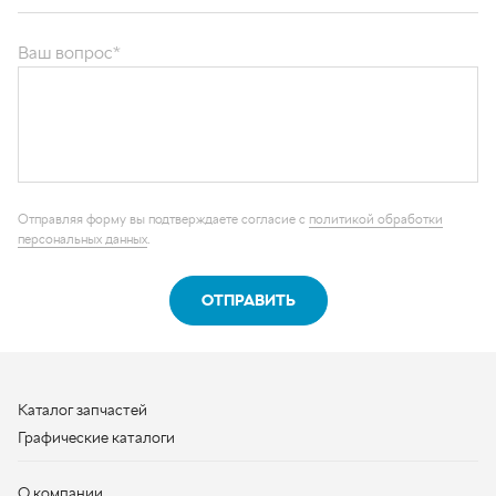
ОТПРАВИТЬ
Каталог запчастей
Графические каталоги
О компании
Контакты
Наши реквизиты
Контактная информация
+7 (950) 730-92-10
uralavtozap@yandex.ru
г. Миасс
,
Тургоякское шоссе, д. 11/63
Полная контактная информация