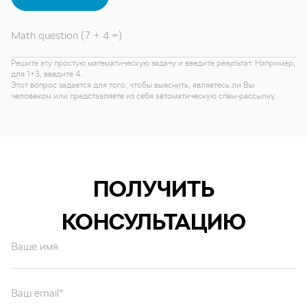
Math question (7 + 4 =)
Решите эту простую математическую задачу и введите результат. Например,
для 1+3, введите 4.
Этот вопрос задается для того, чтобы выяснить, являетесь ли Вы
человеком или представляете из себя автоматическую спам-рассылку.
ПОЛУЧИТЬ
КОНСУЛЬТАЦИЮ
Ваше имя
Ваш email*
Ваш вопрос*
Отправляя форму вы подтверждаете согласие с
политикой обработки
персональных данных
.