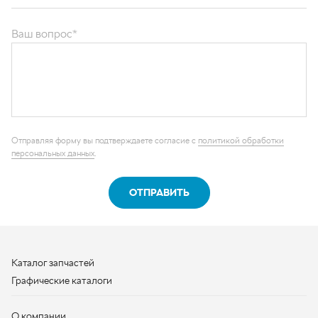
ОТПРАВИТЬ
Каталог запчастей
Графические каталоги
О компании
Контакты
Наши реквизиты
Контактная информация
+7 (950) 730-92-10
uralavtozap@yandex.ru
г. Миасс
,
Тургоякское шоссе, д. 11/63
Полная контактная информация