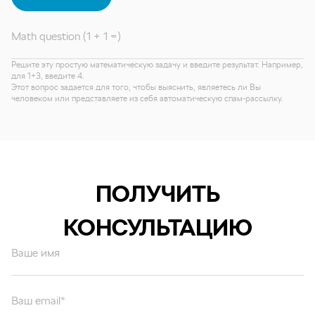
Math question (1 + 1 =)
Решите эту простую математическую задачу и введите результат. Например,
для 1+3, введите 4.
Этот вопрос задается для того, чтобы выяснить, являетесь ли Вы
человеком или представляете из себя автоматическую спам-рассылку.
ПОЛУЧИТЬ
КОНСУЛЬТАЦИЮ
Ваше имя
Ваш email*
Ваш вопрос*
Отправляя форму вы подтверждаете согласие с
политикой обработки
персональных данных
.