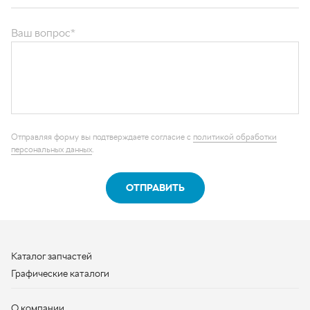
ОТПРАВИТЬ
Каталог запчастей
Графические каталоги
О компании
Контакты
Наши реквизиты
Контактная информация
+7 (950) 730-92-10
uralavtozap@yandex.ru
г. Миасс
,
Тургоякское шоссе, д. 11/63
Полная контактная информация