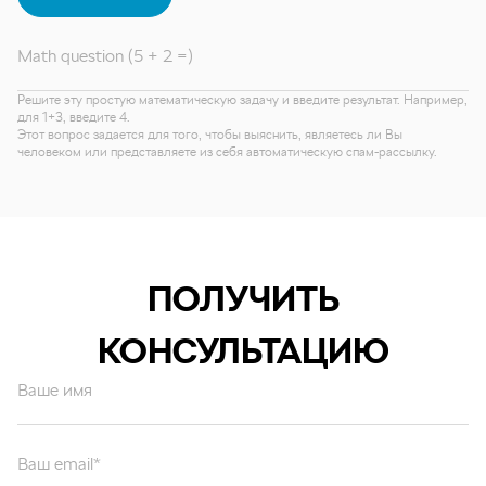
Math question (5 + 2 =)
Решите эту простую математическую задачу и введите результат. Например,
для 1+3, введите 4.
Этот вопрос задается для того, чтобы выяснить, являетесь ли Вы
человеком или представляете из себя автоматическую спам-рассылку.
ПОЛУЧИТЬ
КОНСУЛЬТАЦИЮ
Ваше имя
Ваш email*
Ваш вопрос*
Отправляя форму вы подтверждаете согласие с
политикой обработки
персональных данных
.