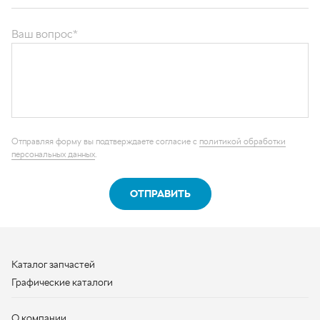
ОТПРАВИТЬ
Каталог запчастей
Графические каталоги
О компании
Контакты
Наши реквизиты
Контактная информация
+7 (950) 730-92-10
uralavtozap@yandex.ru
г. Миасс
,
Тургоякское шоссе, д. 11/63
Полная контактная информация