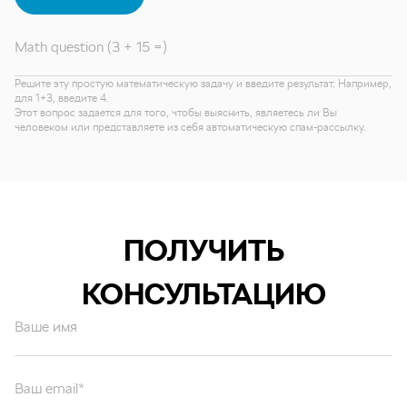
Math question (3 + 15 =)
Решите эту простую математическую задачу и введите результат. Например,
для 1+3, введите 4.
Этот вопрос задается для того, чтобы выяснить, являетесь ли Вы
человеком или представляете из себя автоматическую спам-рассылку.
ПОЛУЧИТЬ
КОНСУЛЬТАЦИЮ
Ваше имя
Ваш email*
Ваш вопрос*
Отправляя форму вы подтверждаете согласие с
политикой обработки
персональных данных
.