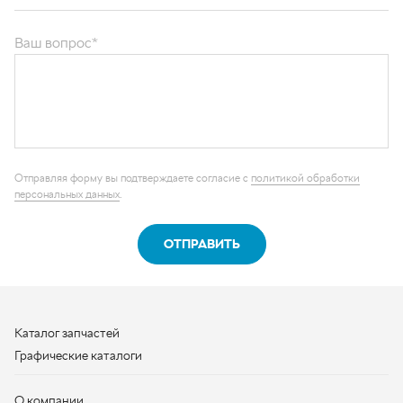
ОТПРАВИТЬ
Каталог запчастей
Графические каталоги
О компании
Контакты
Наши реквизиты
Контактная информация
+7 (950) 730-92-10
uralavtozap@yandex.ru
г. Миасс
,
Тургоякское шоссе, д. 11/63
Полная контактная информация