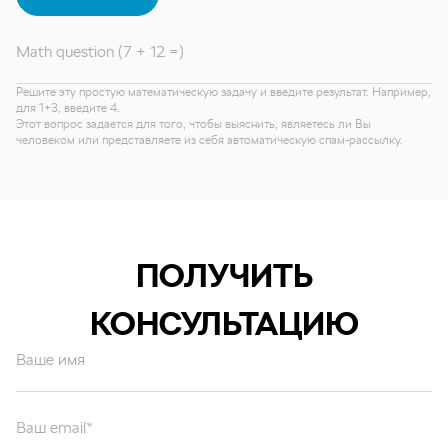
Math question (7 + 12 =)
Решите эту простую математическую задачу и введите результат. Например,
для 1+3, введите 4.
Этот вопрос задается для того, чтобы выяснить, являетесь ли Вы
человеком или представляете из себя автоматическую спам-рассылку.
ПОЛУЧИТЬ
КОНСУЛЬТАЦИЮ
Ваше имя
Ваш email*
Ваш вопрос*
Отправляя форму вы подтверждаете согласие с
политикой обработки
персональных данных
.