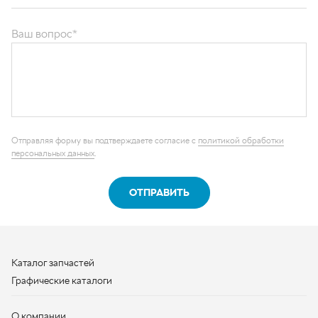
ОТПРАВИТЬ
Каталог запчастей
Графические каталоги
О компании
Контакты
Наши реквизиты
Контактная информация
+7 (950) 730-92-10
uralavtozap@yandex.ru
г. Миасс
,
Тургоякское шоссе, д. 11/63
Полная контактная информация