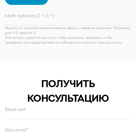
Math question (2 + 0 =)
Решите эту простую математическую задачу и введите результат. Например,
для 1+3, введите 4.
Этот вопрос задается для того, чтобы выяснить, являетесь ли Вы
человеком или представляете из себя автоматическую спам-рассылку.
ПОЛУЧИТЬ
КОНСУЛЬТАЦИЮ
Ваше имя
Ваш email*
Ваш вопрос*
Отправляя форму вы подтверждаете согласие с
политикой обработки
персональных данных
.