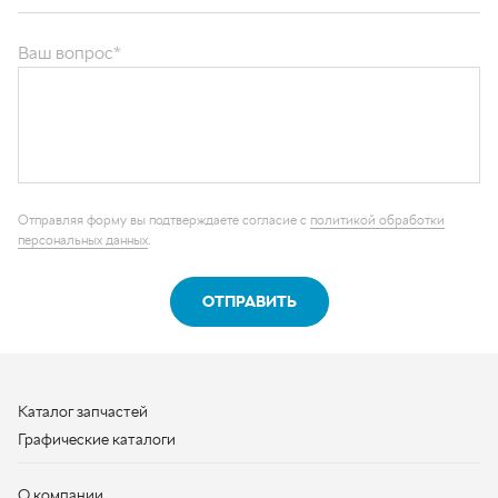
ОТПРАВИТЬ
Каталог запчастей
Графические каталоги
О компании
Контакты
Наши реквизиты
Контактная информация
+7 (950) 730-92-10
uralavtozap@yandex.ru
г. Миасс
,
Тургоякское шоссе, д. 11/63
Полная контактная информация